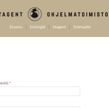
Etusivu
Esiintyjiä
Stagent
Esiintyjille
nkilö)
*