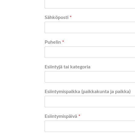
Sähköposti
*
Puhelin
*
Esiintyjä tai kategoria
Esiintymispaikka (paikkakunta ja paikka)
Esiintymispäivä
*