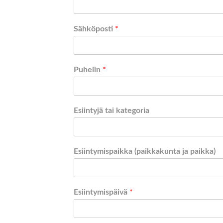
Sähköposti
*
Puhelin
*
Esiintyjä tai kategoria
Esiintymispaikka (paikkakunta ja paikka)
Esiintymispäivä
*