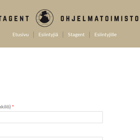
Etusivu
Esiintyjiä
Stagent
Esiintyjille
nkilö)
*