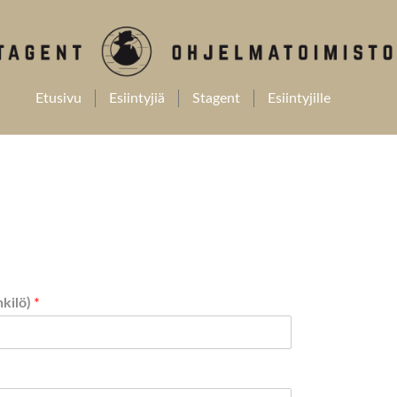
Etusivu
Esiintyjiä
Stagent
Esiintyjille
nkilö)
*