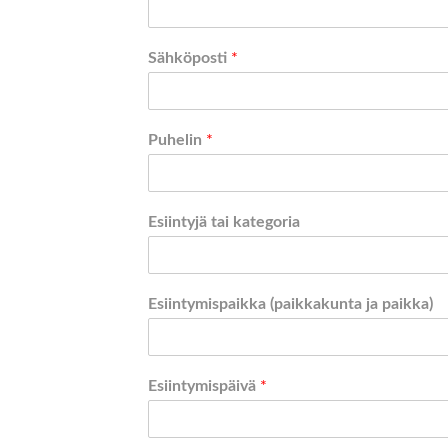
Sähköposti
*
Puhelin
*
Esiintyjä tai kategoria
Esiintymispaikka (paikkakunta ja paikka)
Esiintymispäivä
*