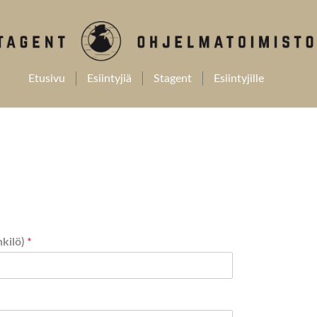
Etusivu
Esiintyjiä
Stagent
Esiintyjille
nkilö)
*