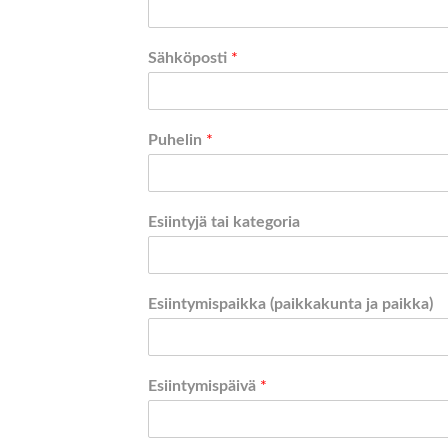
Sähköposti
*
Puhelin
*
Esiintyjä tai kategoria
Esiintymispaikka (paikkakunta ja paikka)
Esiintymispäivä
*