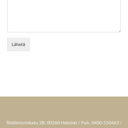
Lähetä
Töölöntorinkatu 2B, 00260 Helsinki / Puh. 0400-550463 /