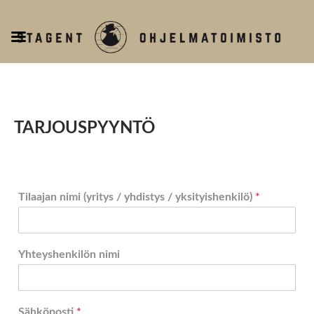
T
o
g
g
l
e
TARJOUSPYYNTÖ
n
a
v
i
Tilaajan nimi (yritys / yhdistys / yksityishenkilö)
*
g
a
t
i
Yhteyshenkilön nimi
o
n
Sähköposti
*