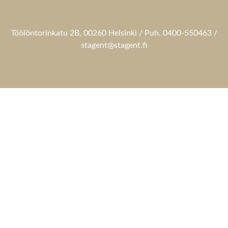
Töölöntorinkatu 2B, 00260 Helsinki / Puh. 0400-550463 /
stagent@stagent.fi