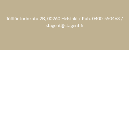
Töölöntorinkatu 2B, 00260 Helsinki / Puh. 0400-550463 /
stagent@stagent.fi