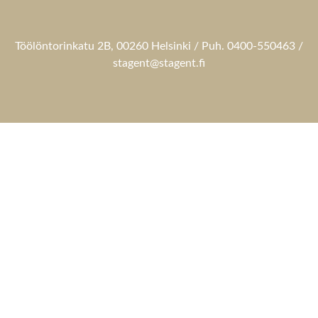
Töölöntorinkatu 2B, 00260 Helsinki / Puh. 0400-550463 /
stagent@stagent.fi