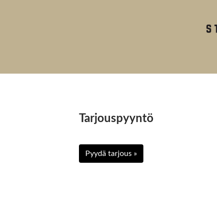
Tarjouspyyntö
Pyydä tarjous »