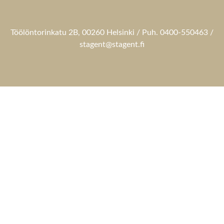
Töölöntorinkatu 2B, 00260 Helsinki / Puh. 0400-550463 /
stagent@stagent.fi