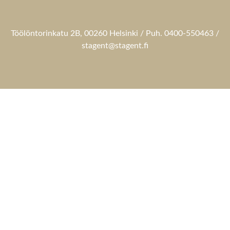
Töölöntorinkatu 2B, 00260 Helsinki / Puh. 0400-550463 /
stagent@stagent.fi