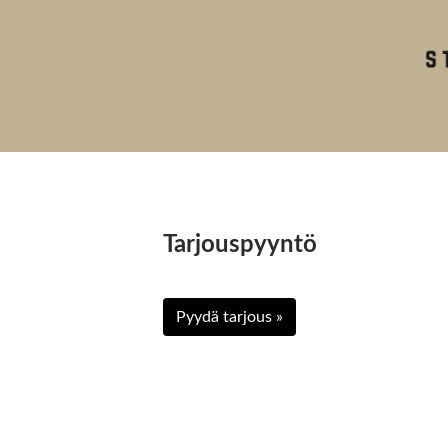
Tarjouspyyntö
Pyydä tarjous »