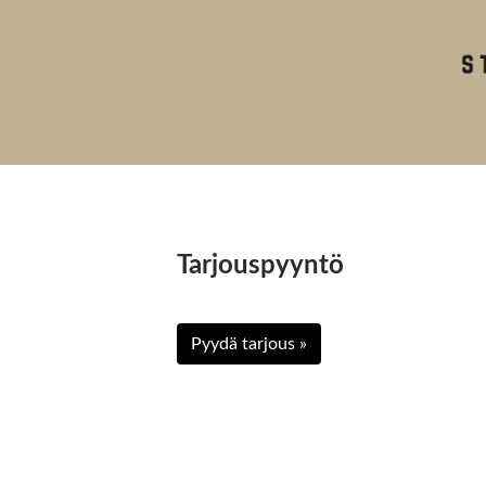
Tarjouspyyntö
Pyydä tarjous »