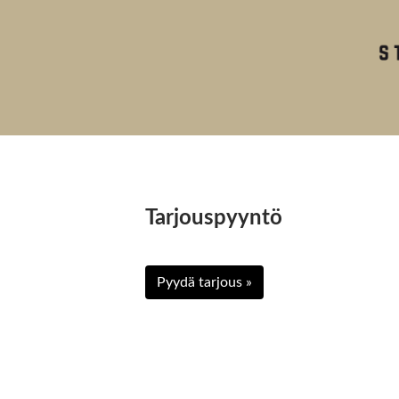
Tarjouspyyntö
Pyydä tarjous »