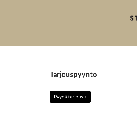
Tarjouspyyntö
Pyydä tarjous »