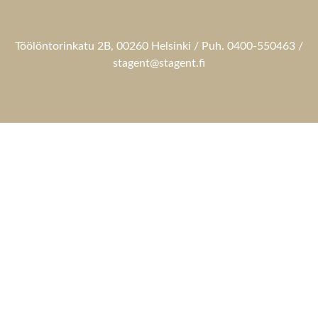
Töölöntorinkatu 2B, 00260 Helsinki / Puh. 0400-550463 /
stagent@stagent.fi