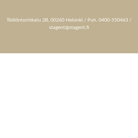
Töölöntorinkatu 2B, 00260 Helsinki / Puh. 0400-550463 /
stagent@stagent.fi