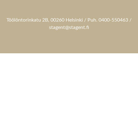
Töölöntorinkatu 2B, 00260 Helsinki / Puh. 0400-550463 /
stagent@stagent.fi