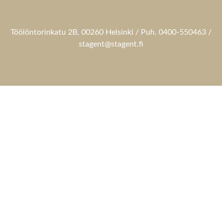
Töölöntorinkatu 2B, 00260 Helsinki / Puh. 0400-550463 /
stagent@stagent.fi