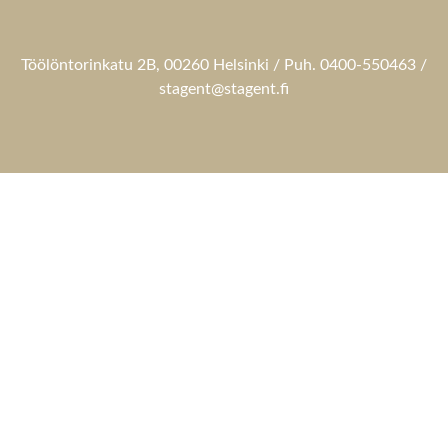
Töölöntorinkatu 2B, 00260 Helsinki / Puh. 0400-550463 /
stagent@stagent.fi