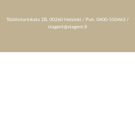
Töölöntorinkatu 2B, 00260 Helsinki / Puh. 0400-550463 /
stagent@stagent.fi