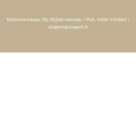
Töölöntorinkatu 2B, 00260 Helsinki / Puh. 0400-550463 /
stagent@stagent.fi