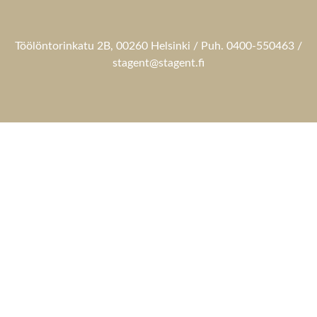
Töölöntorinkatu 2B, 00260 Helsinki / Puh. 0400-550463 /
stagent@stagent.fi