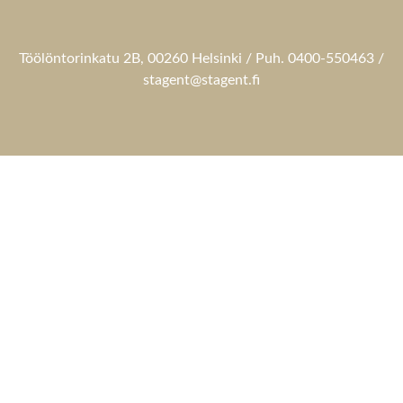
Töölöntorinkatu 2B, 00260 Helsinki / Puh. 0400-550463 /
stagent@stagent.fi