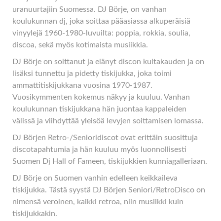
uranuurtajiin Suomessa. DJ Börje, on vanhan
koulukunnan dj, joka soittaa pääasiassa alkuperäisiä
vinyylejä 1960-1980-luvuilta: poppia, rokkia, soulia,
discoa, sekä myös kotimaista musiikkia.
DJ Börje on soittanut ja elänyt discon kultakauden ja on
lisäksi tunnettu ja pidetty tiskijukka, joka toimi
ammattitiskijukkana vuosina 1970-1987.
Vuosikymmenten kokemus näkyy ja kuuluu. Vanhan
koulukunnan tiskijukkana hän juontaa kappaleiden
välissä ja viihdyttää yleisöä levyjen soittamisen lomassa.
DJ Börjen Retro-/Senioridiscot ovat erittäin suosittuja
discotapahtumia ja hän kuuluu myös luonnollisesti
Suomen Dj Hall of Fameen, tiskijukkien kunniagalleriaan.
DJ Börje on Suomen vanhin edelleen keikkaileva
tiskijukka. Tästä syystä DJ Börjen Seniori/RetroDisco on
nimensä veroinen, kaikki retroa, niin musiikki kuin
tiskijukkakin.