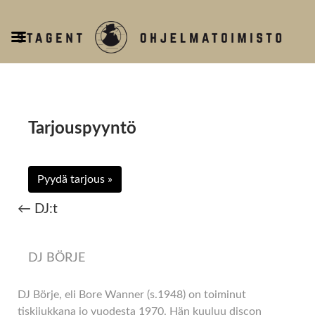
T
o
g
g
l
e
Tarjouspyyntö
n
a
v
Pyydä tarjous »
i
g
← DJ:t
a
t
i
DJ BÖRJE
o
n
DJ Börje, eli Bore Wanner (s.1948) on toiminut
tiskijukkana jo vuodesta 1970. Hän kuuluu discon