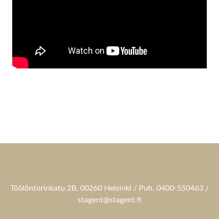
Töölöntorinkatu 2B, 00260 Helsinki / Puh. 0400-550463 /
stagent@stagent.fi