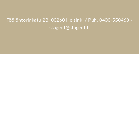
Töölöntorinkatu 2B, 00260 Helsinki / Puh. 0400-550463 /
stagent@stagent.fi