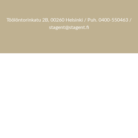
Töölöntorinkatu 2B, 00260 Helsinki / Puh. 0400-550463 /
stagent@stagent.fi