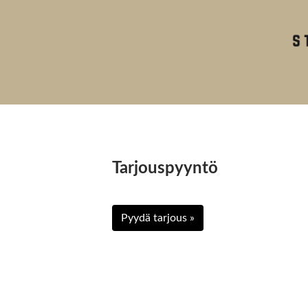
Tarjouspyyntö
Pyydä tarjous »