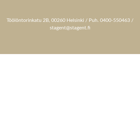
Töölöntorinkatu 2B, 00260 Helsinki / Puh. 0400-550463 /
stagent@stagent.fi