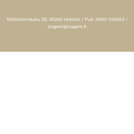
Töölöntorinkatu 2B, 00260 Helsinki / Puh. 0400-550463 /
stagent@stagent.fi