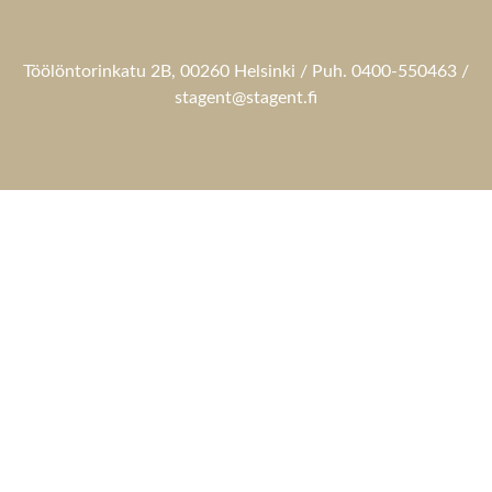
Töölöntorinkatu 2B, 00260 Helsinki / Puh. 0400-550463 /
stagent@stagent.fi