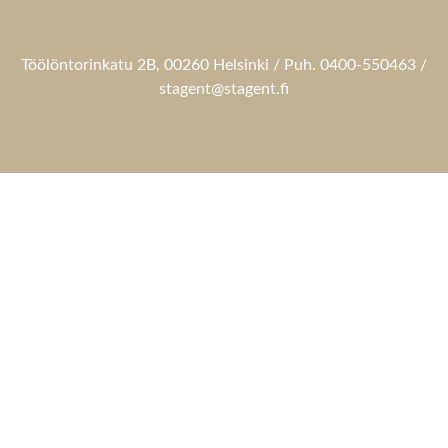
Töölöntorinkatu 2B, 00260 Helsinki / Puh. 0400-550463 /
stagent@stagent.fi