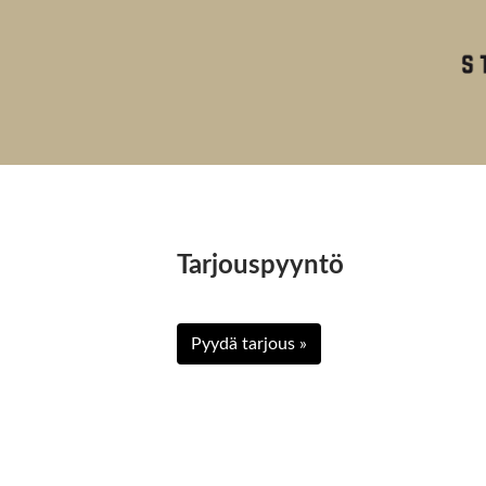
Tarjouspyyntö
Pyydä tarjous »