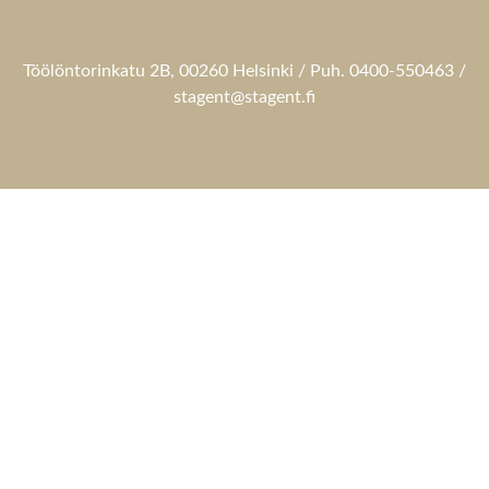
Töölöntorinkatu 2B, 00260 Helsinki / Puh. 0400-550463 /
stagent@stagent.fi