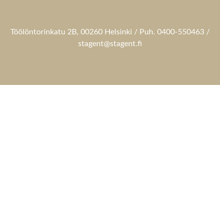
Töölöntorinkatu 2B, 00260 Helsinki / Puh. 0400-550463 /
stagent@stagent.fi