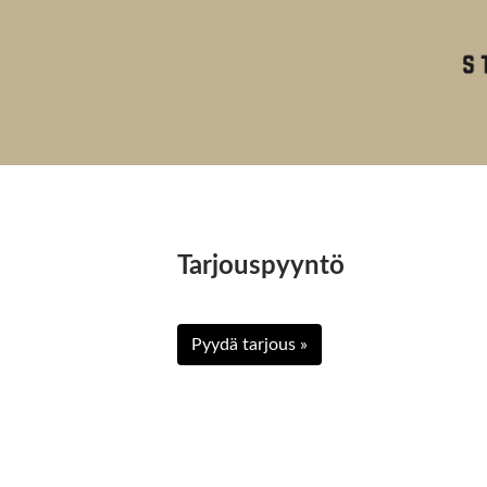
Tarjouspyyntö
Pyydä tarjous »