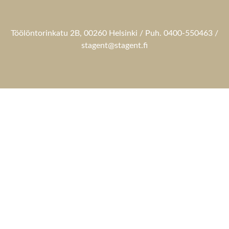
Töölöntorinkatu 2B, 00260 Helsinki / Puh. 0400-550463 /
stagent@stagent.fi