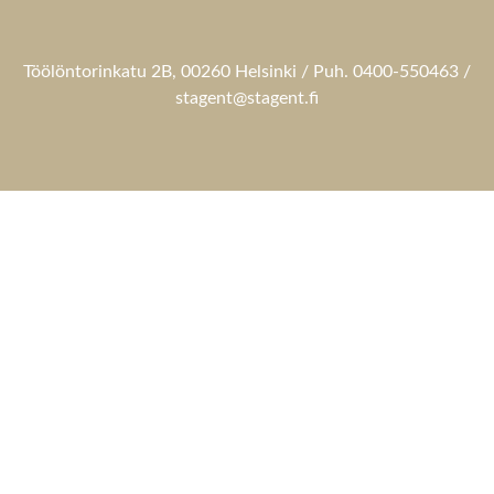
Töölöntorinkatu 2B, 00260 Helsinki / Puh. 0400-550463 /
stagent@stagent.fi