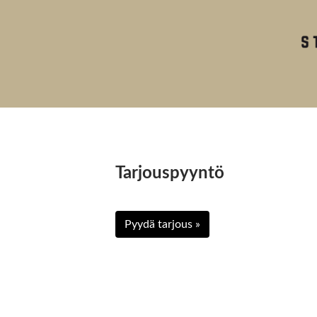
Tarjouspyyntö
Pyydä tarjous »