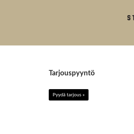
Tarjouspyyntö
Pyydä tarjous »