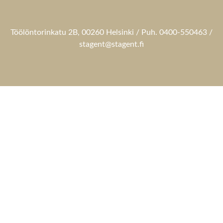
Töölöntorinkatu 2B, 00260 Helsinki / Puh. 0400-550463 /
stagent@stagent.fi