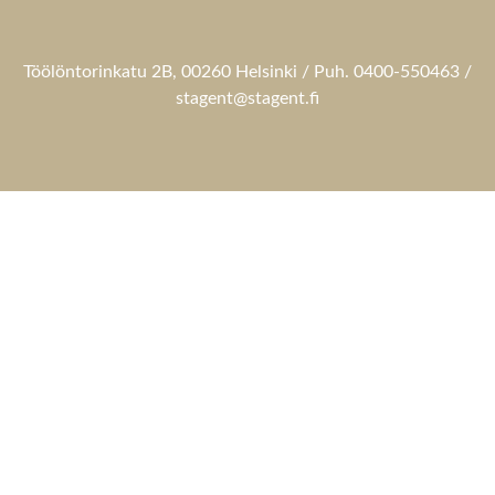
Töölöntorinkatu 2B, 00260 Helsinki / Puh. 0400-550463 /
stagent@stagent.fi