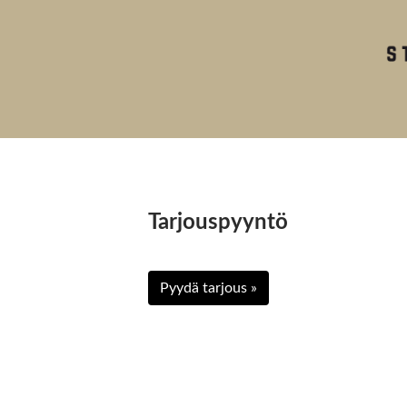
Tarjouspyyntö
Pyydä tarjous »