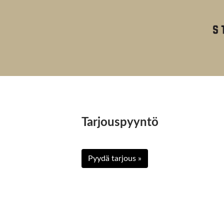
Tarjouspyyntö
Pyydä tarjous »