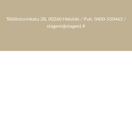
Töölöntorinkatu 2B, 00260 Helsinki / Puh. 0400-550463 /
stagent@stagent.fi