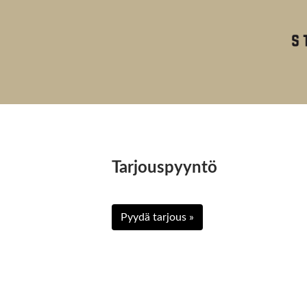
Tarjouspyyntö
Pyydä tarjous »