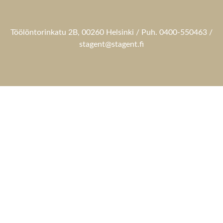
Töölöntorinkatu 2B, 00260 Helsinki / Puh. 0400-550463 /
stagent@stagent.fi