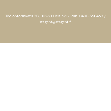
Töölöntorinkatu 2B, 00260 Helsinki / Puh. 0400-550463 /
stagent@stagent.fi