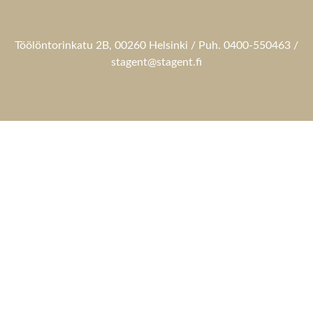
Töölöntorinkatu 2B, 00260 Helsinki / Puh. 0400-550463 /
stagent@stagent.fi