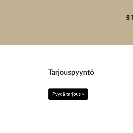
Tarjouspyyntö
Pyydä tarjous »